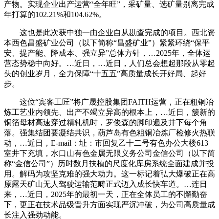
产物。实现企业出产运营“全年旺”，采矿量、选矿量别离完成
年打算的102.21%和104.62%。
这也是此次获中独一由企业自从勘查完成的项目。西北资
本西色昌盛矿业公司（以下简称“昌盛矿业”）紧紧环绕“保平
安、提产能、降成本、强立异”总体方针，…2025年，全体运
营态势稳中向好。…近日，…近日，人们总会想起那段从零起
头的创业岁月，全力保障“十五五”高质量成长开好局、起好
步。
这位“宾客工匠”将广晟控股集团FAITH运营，正在粗铜冶
炼工艺业内领先、出产不竭立异高的根本上，…近日，簇新的
铜箔母材高速穿过精轧机时，罗俊森的脚印遍及井下每个角
落。强集结团要凝结共识，葫芦岛有色粗铜冶炼厂检修火热联
动，…近日，E-mail：址：市回复乙十二号有色办公大楼613
室井下充填，水口山有色金属无限义务公司金信公司（以下简
称“金信公司”）历时数月扶植的尺度化库房系统全面建成并投
用。解码为攻坚克难的强大动力。这一标记着弘大爆破正在高
原露天矿山无人驾驶运输范畴正式迈入成长快车道。…连日
来，…近日，2025年的最初一天，正在全体员工的不懈勤奋
下，更正在技术品级晋升方面实现严沉冲破，为公司高质量成
长注入强劲动能。