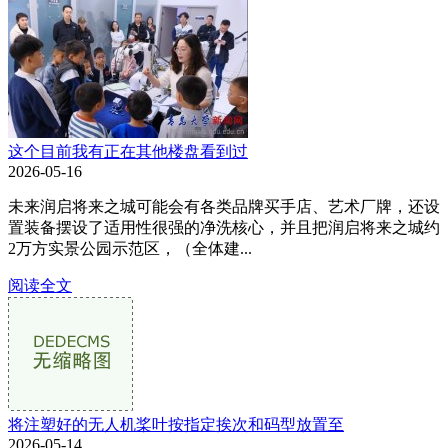
这个目前我有正在其他楼盘看到过
2026-05-16
未来润启将来之城可能会有各类品牌买手店、艺术厂牌，还设
置装备摆设了适用性很强的净洗核心，并且把润启将来之城约
2万方实景公园示范区，（全体建...
阅读全文
将注塑好的无人机桨叶按指定挨次和码型放置至
2026-05-14