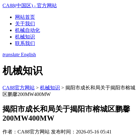
CA88(中国区) - 官方网站
网站首页
关于我们
机械自动化
机械知识
联系我们
translate
English
机械知识
CA88官方网站
>
机械知识
>
揭阳市成长和局关于揭阳市榕城
区鹏馨200MW400MW
揭阳市成长和局关于揭阳市榕城区鹏馨
200MW400MW
作者：CA88官方网站
发布时间：2026-05-16 05:41