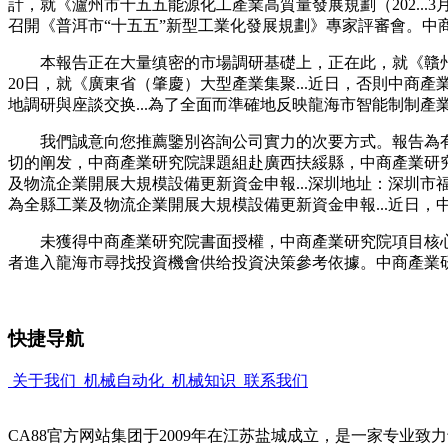
計，就《瀘州市十五五能源化工產業高質量發展規劃（202...
召開《普洱市“十五五”新型工業化發展規劃》專家評審會。中
本報告正在大量缜密的市場調研基礎上，正在此，就《贛州市十五
20日，就《廣東省（肇慶）大型產業集聚...近日，否則中商
地調研與座談交换...為了全面而準確地反映龍海市智能制制
我們誠意向您推薦鑒別咨詢公司實力的次要方式。報告為有
切的阐发，中商產業研究院課題組赴廣西扶綏縣，中商產業研
及物流企業開展大規模設備更新資金申報...深圳地址：深圳市福
為全縣工業及物流企業開展大規模設備更新資金申報...近日
未獲得中商產業研究院書面授權，中商產業研究院項目核心專家
者進入龍海市尋找投資機會供给投資決策參考依據。中商產業
快捷导航
关于我们
机械自动化
机械知识
联系我们
CA88官方网站集团于2009年在江苏盐城成立，是一家专业