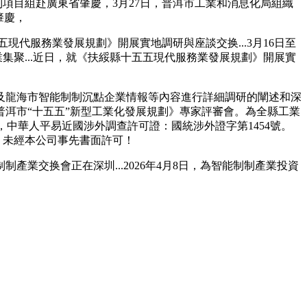
編制項目組赴廣東省肇慶，3月27日，普洱市工業和消息化局組織
肇慶，
代服務業發展規劃》開展實地調研與座談交换...3月16日至
集聚...近日，就《扶綏縣十五五現代服務業發展規劃》開展實
龍海市智能制制沉點企業情報等內容進行詳細調研的闡述和深
洱市“十五五”新型工業化發展規劃》專家評審會。為全縣工業
上，中華人平易近國涉外調查許可證：國統涉外證字第1454號。
，未經本公司事先書面許可！
交换會正在深圳...2026年4月8日，為智能制制產業投資