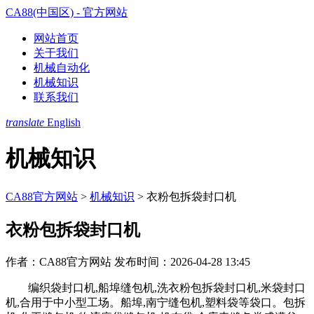
CA88(中国区) - 官方网站
网站首页
关于我们
机械自动化
机械知识
联系我们
translate
English
机械知识
CA88官方网站
>
机械知识
>
衣粉包拆袋封口机
衣粉包拆袋封口机
作者：CA88官方网站
发布时间：2026-04-28 13:45
编织袋封口机,船埠缝包机,洗衣粉包拆袋封口机,米袋封口
机,合用于中小型工场。船埠,南宁缝包机,塑料袋等袋口。包拆