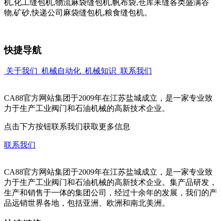
机,化工缝包机,物流麻袋缝包机,帆布袋,仓库耒缝各类盛满谷
物,矿砂,快递公司麻袋缝包机,粮食缝包机。
快捷导航
关于我们
机械自动化
机械知识
联系我们
CA88官方网站集团于2009年在江苏盐城成立，是一家专业致
力于生产工业阀门和石油机械的高新技术企业。
点击下方按钮联系我们获取更多信息
联系我们
CA88官方网站集团于2009年在江苏盐城成立，是一家专业致
力于生产工业阀门和石油机械的高新技术企业。集产品研发，
生产和销售于一体的集团公司，经过十余年的发展，我们的产
品远销世界各地，包括亚洲、欧洲和南北美洲。