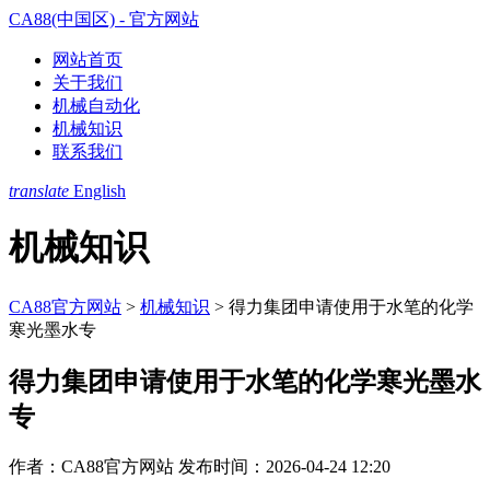
CA88(中国区) - 官方网站
网站首页
关于我们
机械自动化
机械知识
联系我们
translate
English
机械知识
CA88官方网站
>
机械知识
>
得力集团申请使用于水笔的化学
寒光墨水专
得力集团申请使用于水笔的化学寒光墨水
专
作者：CA88官方网站
发布时间：2026-04-24 12:20