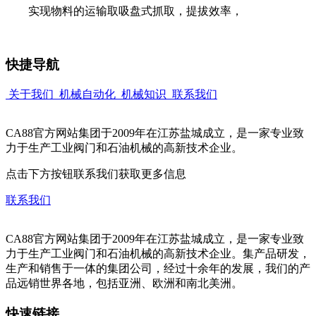
实现物料的运输取吸盘式抓取，提拔效率，
快捷导航
关于我们
机械自动化
机械知识
联系我们
CA88官方网站集团于2009年在江苏盐城成立，是一家专业致
力于生产工业阀门和石油机械的高新技术企业。
点击下方按钮联系我们获取更多信息
联系我们
CA88官方网站集团于2009年在江苏盐城成立，是一家专业致
力于生产工业阀门和石油机械的高新技术企业。集产品研发，
生产和销售于一体的集团公司，经过十余年的发展，我们的产
品远销世界各地，包括亚洲、欧洲和南北美洲。
快速链接