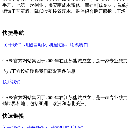
手艺。他第一次创业，供应商成本降低、库存削减 90%，首
缩短工艺流程、降低收受接管获本。跟伴侣合股开服拆加工场，以 
快捷导航
关于我们
机械自动化
机械知识
联系我们
CA88官方网站集团于2009年在江苏盐城成立，是一家专业
点击下方按钮联系我们获取更多信息
联系我们
CA88官方网站集团于2009年在江苏盐城成立，是一家专
销世界各地，包括亚洲、欧洲和南北美洲。
快速链接
关于我们
机械自动化
机械知识
联系我们