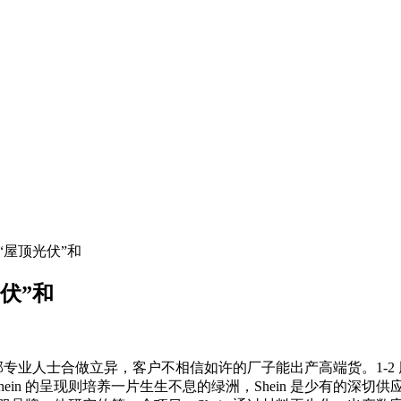
“屋顶光伏”和
伏”和
部专业人士合做立异，客户不相信如许的厂子能出产高端货。1-
hein 的呈现则培养一片生生不息的绿洲，Shein 是少有的深切