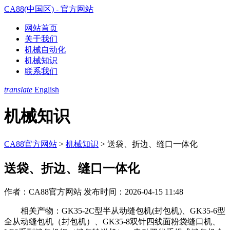
CA88(中国区) - 官方网站
网站首页
关于我们
机械自动化
机械知识
联系我们
translate
English
机械知识
CA88官方网站
>
机械知识
>
送袋、折边、缝口一体化
送袋、折边、缝口一体化
作者：CA88官方网站
发布时间：2026-04-15 11:48
相关产物：GK35-2C型半从动缝包机(封包机)、GK35-6型
全从动缝包机（封包机）、GK35-8双针四线面粉袋缝口机、