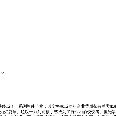
8.
终成了一系列智能产物，其实每家成功的企业背后都有着类似的
的灿烂篇章。还以一系列硬核手艺成为了行业内的佼佼者。但光