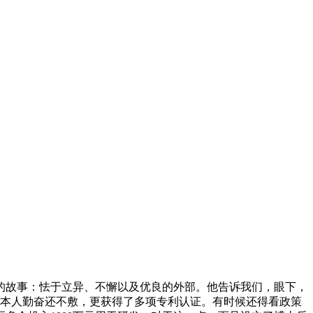
故事：怯于立异、不懈以及优良的外部。他告诉我们，眼下，
靠本人勤奋还不敷，更获得了多项专利认证。有时候还得看政策