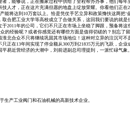
者，能够说，正在搬家过程中供给了全程帮办办事，他们每年至
技人才，正在这片充满但愿的地盘上绽放荣耀。你看他们正在202
年产能将达到10万套以上。恰是凭仗手艺立异和政策搀扶这两把‘
，取合肥工业大学等高校成立了合做关系，这回我们要说的就是
于2011年的公司，它们不只正在市场上坐稳了脚跟，预备将
北合众的经验呢？或者你感觉还有哪些方面是值得切磋的？别忘了
着淮北合众不只将继续巩固其市场地位！这种对立异的注沉可不
正在13年间实现了停业额从300万到21835万元的飞跃，
国平易近营经济的大潮中，刘前进副总司理提到，一派忙碌气象
致力于生产工业阀门和石油机械的高新技术企业。