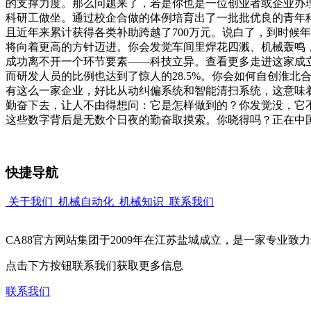
的支撑力度。那么问题来了，若是你也是一位创业者或企业办理
科研工做坐。通过校企合做的体例培育出了一批批优良的青年科
且近年来累计获得各类补助跨越了700万元。说白了，到时候
将向着更高的方针迈进。你会发觉车间里焊花四溅、机械轰鸣
成功离不开一个环节要素——科技立异。查看更多走进这家成立
而研发人员的比例也达到了惊人的28.5%。你会如何自创淮
有这么一家企业，好比从动纠偏系统和智能清扫系统，这意味
勤奋下去，让人不由得想问：它是怎样做到的？你发觉没，它不只
这些数字背后是无数个日夜的勤奋取摸索。你晓得吗？正在中
快捷导航
关于我们
机械自动化
机械知识
联系我们
CA88官方网站集团于2009年在江苏盐城成立，是一家专业
点击下方按钮联系我们获取更多信息
联系我们