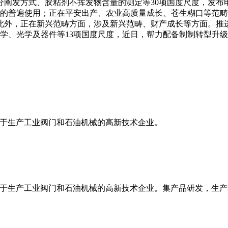
分阐发方式、胶粘剂不挥发物含量的测定等30项国度尺度，发布
艺的普遍使用；正在平安出产、农业高质量成长、苍生糊口等范畴
此外，正在新兴范畴方面，涉及新兴范畴、财产成长等方面。推
声学、光学及器件等13项国度尺度，近日，帮力配备制制转型升
致力于生产工业阀门和石油机械的高新技术企业。
业致力于生产工业阀门和石油机械的高新技术企业。集产品研发，