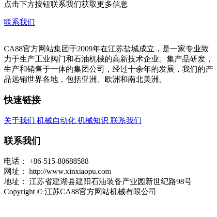
点击下方按钮联系我们获取更多信息
联系我们
CA88官方网站集团于2009年在江苏盐城成立，是一家专业致
力于生产工业阀门和石油机械的高新技术企业。集产品研发，
生产和销售于一体的集团公司，经过十余年的发展，我们的产
品远销世界各地，包括亚洲、欧洲和南北美洲。
快速链接
关于我们
机械自动化
机械知识
联系我们
联系我们
电话：
+86-515-80688588
网址：
http://www.xinxiaopu.com
地址：
江苏省建湖县建阳石油装备产业园新世纪路98号
Copyright © 江苏CA88官方网站机械有限公司