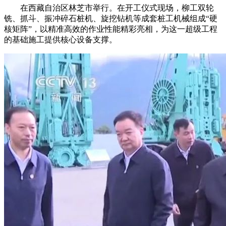
在西藏自治区林芝市举行。在开工仪式现场，柳工双轮
铣、抓斗、振冲碎石桩机、旋挖钻机等成套桩工机械组成“硬
核矩阵”，以精准高效的作业性能精彩亮相，为这一超级工程
的基础施工提供核心设备支撑。