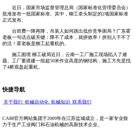
近日，国家市场监督管理总局（国家标准化管理委员会）
批准发布一批国家标准。其中，柳工牵头制定的2项国家标准
正式发布。
台班费一降再降，吊装人如何跳出低价竞争困局？广东霍
老板一句话点破关键：降不了成本，就拼效率！拼别人干不了
的活！霍老板是柳工起重机的。
施工困境 柳工破局近日，云南一工厂施工现场陷入了难
题。工厂要搭建一组超50米作业高度的钢结构，施工方先是找
了4桥底盘起重机。
快捷导航
关于我们
机械自动化
机械知识
联系我们
CA88官方网站集团于2009年在江苏盐城成立，是一家专业致
力于生产工业阀门和石油机械的高新技术企业。