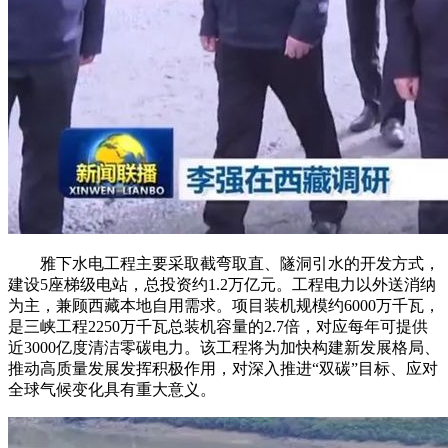
雅下水电工程主要采取截弯取直、隧洞引水的开发方式，
建设5座梯级电站，总投资约1.2万亿元。工程电力以外送消纳
为主，兼顾西藏本地自用需求。项目装机规模约6000万千瓦，
是三峡工程2250万千瓦总装机容量的2.7倍，对应每年可提供
近3000亿度清洁零碳电力。该工程将为加快构建新发展格局、
推动高质量发展发挥积极作用，对深入推进“双碳”目标、应对
全球气候变化具有重大意义。