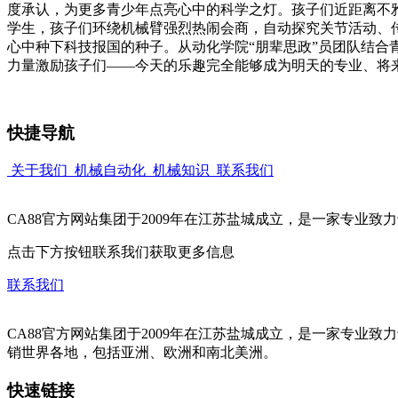
度承认，为更多青少年点亮心中的科学之灯。孩子们近距离不雅
学生，孩子们环绕机械臂强烈热闹会商，自动探究关节活动、
心中种下科技报国的种子。从动化学院“朋辈思政”员团队结合
力量激励孩子们——今天的乐趣完全能够成为明天的专业、将
快捷导航
关于我们
机械自动化
机械知识
联系我们
CA88官方网站集团于2009年在江苏盐城成立，是一家专业
点击下方按钮联系我们获取更多信息
联系我们
CA88官方网站集团于2009年在江苏盐城成立，是一家专
销世界各地，包括亚洲、欧洲和南北美洲。
快速链接