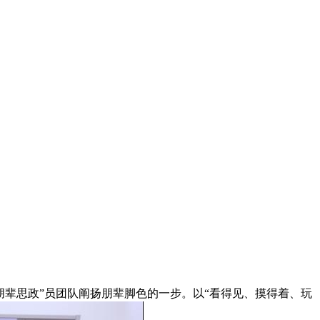
朋辈思政”员团队阐扬朋辈脚色的一步。以“看得见、摸得着、玩