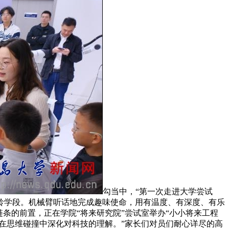
勾当中，“第一次走进大学尝试
龄学段。机械臂听话地完成趣味使命，用有温度、有深度、有乐
条的前置，正在学院“将来研究院”尝试室举办“小小将来工程
在思维碰撞中深化对科技的理解。”家长们对员们耐心详尽的高