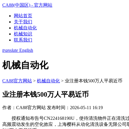
CA88(中国区) - 官方网站
网站首页
关于我们
机械自动化
机械知识
联系我们
translate
English
机械自动化
CA88官方网站
>
机械自动化
>
业注册本钱500万人平易近币
业注册本钱500万人平易近币
作者：CA88官方网站
发布时间：2026-05-11 16:19
授权通知布告号CN224168190U，使待清洗物件正在
高频震动发生的空化效应，上海樱科从动化清洗设备无限公司