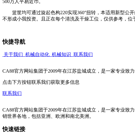
500万人平易近币。
篮筐均可通过旋起色构220实现360°扭转，本适用新型公开
不形成小我投资。且正在每个清洗及干燥工位，仅供参考，位
快捷导航
关于我们
机械自动化
机械知识
联系我们
CA88官方网站集团于2009年在江苏盐城成立，是一家专业
点击下方按钮联系我们获取更多信息
联系我们
CA88官方网站集团于2009年在江苏盐城成立，是一家专
销世界各地，包括亚洲、欧洲和南北美洲。
快速链接