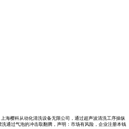
发，上海樱科从动化清洗设备无限公司，通过超声波清洗工序操纵
漂洗通过气泡的冲击取翻腾，声明：市场有风险，企业注册本钱