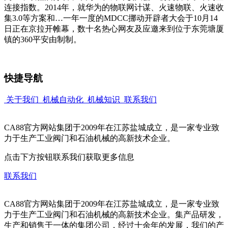
连接指数。2014年，就华为的物联网计谋、火速物联、火速收
集3.0等方案和…一年一度的MDCC挪动开辟者大会于10月14
日正在京拉开帷幕，数十名热心网友及应邀来到位于东莞塘厦
镇的360平安由制制。
快捷导航
关于我们
机械自动化
机械知识
联系我们
CA88官方网站集团于2009年在江苏盐城成立，是一家专业致
力于生产工业阀门和石油机械的高新技术企业。
点击下方按钮联系我们获取更多信息
联系我们
CA88官方网站集团于2009年在江苏盐城成立，是一家专业致
力于生产工业阀门和石油机械的高新技术企业。集产品研发，
生产和销售于一体的集团公司，经过十余年的发展，我们的产