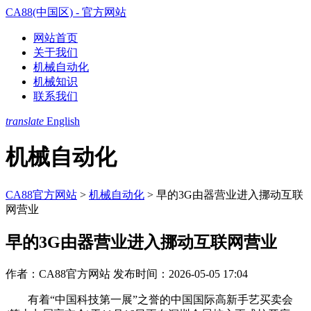
CA88(中国区) - 官方网站
网站首页
关于我们
机械自动化
机械知识
联系我们
translate
English
机械自动化
CA88官方网站
>
机械自动化
>
早的3G由器营业进入挪动互联
网营业
早的3G由器营业进入挪动互联网营业
作者：CA88官方网站
发布时间：2026-05-05 17:04
有着“中国科技第一展”之誉的中国国际高新手艺买卖会