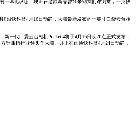
三轴机械云台的一体化设想，现正在这款新品曾经来到我们评测室，一英快
续沿快科技4月16日动静，大疆最新发布的一英寸口袋云台相
袋云台相机Pocket 4将于4月16日晚20点正式发布，
，方针曲指行业领头羊大疆。并正在画质快科技4月24日动静，