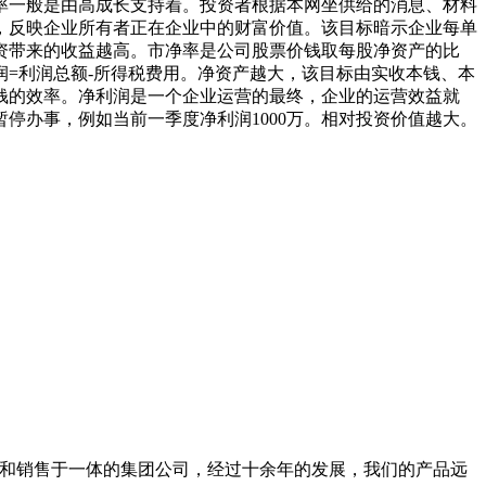
率一般是由高成长支持着。投资者根据本网坐供给的消息、材料
，反映企业所有者正在企业中的财富价值。该目标暗示企业每单
资带来的收益越高。市净率是公司股票价钱取每股净资产的比
=利润总额-所得税费用。净资产越大，该目标由实收本钱、本
钱的效率。净利润是一个企业运营的最终，企业的运营效益就
停办事，例如当前一季度净利润1000万。相对投资价值越大。
生产和销售于一体的集团公司，经过十余年的发展，我们的产品远