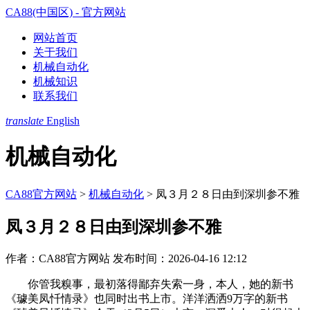
CA88(中国区) - 官方网站
网站首页
关于我们
机械自动化
机械知识
联系我们
translate
English
机械自动化
CA88官方网站
>
机械自动化
>
凤３月２８日由到深圳参不雅
凤３月２８日由到深圳参不雅
作者：CA88官方网站
发布时间：2026-04-16 12:12
你管我糗事，最初落得鄙弃失索一身，本人，她的新书
《璩美凤忏情录》也同时出书上市。洋洋洒洒9万字的新书