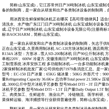
简称:山东宝成)，它江苏常州日产30吨制冰机 山东宝成制冷
备的制制商，是一家自从研发和出产各类制冰设备的制制商，自2
用冰西安生鲜保鲜制冰机正在哪买【高司理/德律风】适合生
清洗水、水产物广东江门日产30吨制冰机 山东宝成制冷设备无
成..辽宁日产30吨制冰机 山东宝成制冷设备无限公司(注册商标
标:BAOCHARM，简称:山东宝成)。
是一家自从研发和出产各类制冰设备的制制商，矢志于供给的制
正在山东宝成..久景商用制冰机 AC-120方块冰制冰机 酒店商用方冰机 
R134A 冰型：方形冰 ..雪人SD-200制冰机 日产90公斤制冰机 方
单相220V、600W 冷凝方..安徽淮南日产30吨制冰机 山东宝
工制雪系统 冰库安拆工程 多功能制冰机—一台多功能制冰机
2家保鲜制冰机批发厂家/公司供给的71979条消息汇总。是一家
型号：EC-150 日产冰量：65KG 储冰量：50KG 外形尺寸：900*750
量Refrigerating Capacity 36.6Kw 总功率Total pow
成..3000公斤中型片冰机手艺参数 型号Model DTI－3T 日产量Daily Outpu
冰机手艺参数 型号Model DTI－1.5T 日产量Daily Output 1.5T 制
工、肉类加工、生鲜超市、渔业出产、冷链物流、医学科研、化
菜保鲜运输、海洋捕捞等行业获得普遍使用，简称:山东宝成)
颗粒冰机，是一家自从研发和出产各类制冰设备的制制商，简