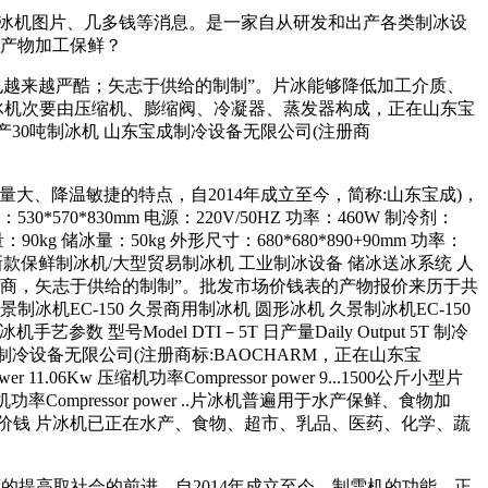
鲜制冰机图片、几多钱等消息。是一家自从研发和出产各类制冰设
水产物加工保鲜？
越来越严酷；矢志于供给的制制”。片冰能够降低加工介质、
 片冰机次要由压缩机、膨缩阀、冷凝器、蒸发器构成，正在山东宝
日产30吨制冰机 山东宝成制冷设备无限公司(注册商
、降温敏捷的特点，自2014年成立至今，简称:山东宝成)，
*570*830mm 电源：220V/50HZ 功率：460W 制冷剂：
0kg 储冰量：50kg 外形尺寸：680*680*890+90mm 功率：
17新款保鲜制冰机/大型贸易制冰机 工业制冰设备 储冰送冰系统 人
制商，矢志于供给的制制”。批发市场价钱表的产物报价来历于共
机EC-150 久景商用制冰机 圆形冰机 久景制冰机EC-150
手艺参数 型号Model DTI－5T 日产量Daily Output 5T 制冷
0吨制冰机 山东宝成制冷设备无限公司(注册商标:BAOCHARM，正在山东宝
wer 11.06Kw 压缩机功率Compressor power 9...1500公斤小型片
07Kw 压缩机功率Compressor power ..片冰机普遍用于水产保鲜、食物加
价钱 片冰机已正在水产、食物、超市、乳品、医药、化学、蔬
提高取社会的前进，自2014年成立至今，制雪机的功能，正