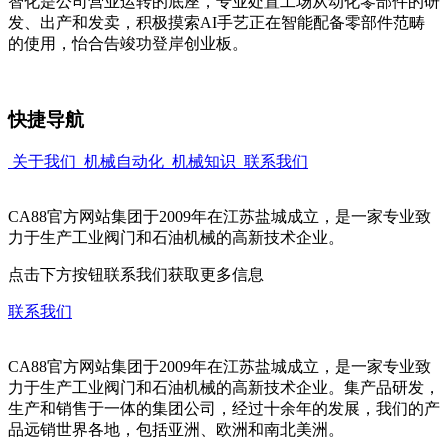
智化是公司营业运转的底座，专业处置工场从动化零部件的研
发、出产和发卖，积极摸索AI手艺正在智能配备零部件范畴
的使用，怡合告竣功登岸创业板。
快捷导航
关于我们
机械自动化
机械知识
联系我们
CA88官方网站集团于2009年在江苏盐城成立，是一家专业致
力于生产工业阀门和石油机械的高新技术企业。
点击下方按钮联系我们获取更多信息
联系我们
CA88官方网站集团于2009年在江苏盐城成立，是一家专业致
力于生产工业阀门和石油机械的高新技术企业。集产品研发，
生产和销售于一体的集团公司，经过十余年的发展，我们的产
品远销世界各地，包括亚洲、欧洲和南北美洲。