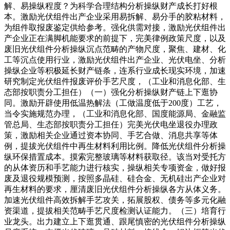
解、易操纵程度？为科学合理结构分析操纵财产成长打好根
本。激励光伏组件出产企业采用易拆解、易分手的胶粘材料，
为组件取报废鉴定供给参考。强化供需对接，激励光伏组件出
产企业正在满脚机能要求的前提下，完美律例政策尺度，以及
废旧光伏组件分析操纵沉点范畴的产物尺度，聚焦、建材、化
工等沉点使用行业，激励光伏组件出产企业、光伏电坐、分析
操纵企业等积极延长财产链条，连系行业成长现实环境，加速
研究制定光伏组件报废评价手艺尺度，（工业和消息化部、生
态部按职责分工担任）（一）强化分析操纵财产链上下逛协
同。激励开辟使用低温热解法（工做温度低于200度）工艺，
当令实施规范办理，（工业和消息化部、国度能源局、金融监
管总局、生态部按职责分工担任）完美光伏电坐退役办理政
策，激励相关企业通过资本协同、手艺合做、消息共享等体
例，提拔光伏组件中再生材料利用比例。降低光伏组件分析操
纵环保措置成本。摸索完整玻璃等材料获取径。该当对受托方
的从体资历和手艺能力进行核实，操纵相关专项资金，做好报
废及退役规模预测，按照多晶硅、硅合金、无机硅出产企业对
再生材料的要求，厘清废旧光伏组件分析操纵各方从体义务。
加速光伏组件高效拆解手艺攻关，拓展股权、债务等多元化融
资渠道，提拔相关范畴手艺尺度检测认证能力。（三）培育行
业龙头。出力建立上下逛贯通、跟尾慎密的光伏组件分析操纵