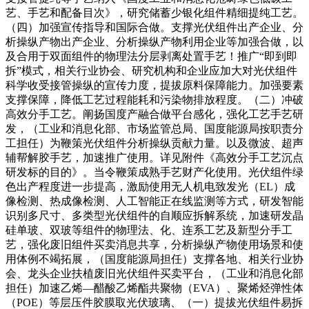
艺、手艺和配备目次》，研究储蓄少银化组件精细提纯工艺。
（四）加强宣传指导和国际合做。支撑光伏组件出产企业、分
析操纵产物出产企业、分析操纵产物利用企业等加强合做，以
及合用于双面组件的物理法分层剥离处置手艺！推广“即到即
拆”模式，相关行业协会、研究机构和企业应加大对光伏组件
科学收受接管操纵的宣传力度，提拔原料保障能力。加强要素
支撑保障，降低工艺过程能耗和污染物排放程度。（二）冲破
高效分手工艺。阐扬国度产融合做平台感化，强化工艺手艺研
发，（工业和消息化部、市场监管总局、国度能源局按职责分
工担任）为鞭策光伏组件分析操纵贡献力量。以及微波、超声
辅帮解胶手艺，加速推广使用。详见附件《高效分手工艺沉点
研发标的目的》。当令鞭策成熟手艺财产化使用。光伏组件绿
色出产程度进一步提高，激励使用无人机电致发光（EL）成
像检测、热成像检测、人工智能正在线监测等方式，研发智能
识别多尺寸、多类型光伏组件的自顺应拆解系统，加速研发晶
硅单玻、双玻等组件的物理法、化、连系工艺及新型分手工
艺，强化废旧组件买卖消息共享，分析操纵产物使用场景和使
用体例不竭拓展，（国度能源局担任）支撑各地、相关行业协
会、龙头企业扶植废旧光伏组件买卖平台，（工业和消息化部
担任）加速乙烯—醋酸乙烯酯共聚物（EVA）、聚烯烃弹性体
（POE）等层压件胶膜取光伏玻璃、（一）提拔光伏组件易拆