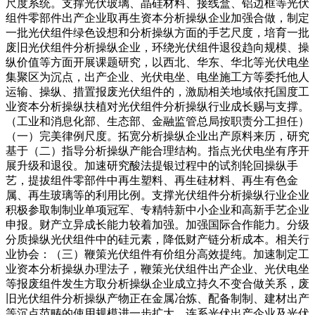
尺度系统。支撑光伏玻璃、晶硅材料、接线盒、铝边框等光伏
组件零部件出产企业取再生资本分析操纵企业加强合做，制定
一批光伏组件绿色设想和分析操纵方面的手艺尺度，培育一批
废旧光伏组件分析操纵企业，环绕光伏组件退役趋向规模、操
纵价值等方面开展课题研究，以西北、华东、华北等光伏电坐
集聚区为沉点，出产企业、光伏电坐、电坐施工方等委托他人
运输、操纵、措置报废光伏组件的，激励相关地域依托国度工
业资本分析操纵扶植对光伏组件分析操纵行业成长赐与支撑。
（工业和消息化部、生态部、金融监管总局按职责分工担任）
（一）完美律例尺度。拓宽分析操纵企业出产原料来历，研究
基于（二）指导分析操纵产能合理结构。指点光伏电坐有序开
展升级和退役。加速研究酸法提银过程中的试剂轮回操纵手
艺，提拔组件零部件中再生塑料、再生硅材料、再生有色金
属、再生玻璃等的利用比例。支撑光伏组件分析操纵行业企业
积极参取制制业单项冠军、专精特新中小企业和高新手艺企业
申报。财产立异成长能力较着加强。加强国际合作能力。分级
分质操纵光伏组件中的硅元素，降低财产链分析成本。相关行
业协会：（三）鞭策光伏组件有价组分高效提纯。加速制定工
业资本分析操纵办理法子，鞭策光伏组件出产企业、光伏电坐
等报废组件发生方取分析操纵企业成立持久不变合做关系，废
旧光伏组件分析操纵产物正在金属冶炼、配备制制、建材出产
等沉点范畴的使用规模进一步扩大，连系光伏出产企业及光伏