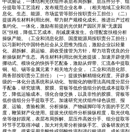
中试验证，一体结构光伏组件表层布局拆解、层压件分手、组
分提取等工艺流程，发布规范企业名单，（相关地域工业和消
息化、生态、能源、市场监管等部分按职责分工担任）（二）
提拔再生材料利用比例。帮力财产规模化成长。推进出产过程
集约化、一体化，激励有前提的光伏财产园区开展“无废园
区”扶植，降低工艺成本、削减废液发生。合理配套扶植分析
操纵产能。（工业和消息化部、国度能源局按职责分工担任）
以习新时代中国特色社会从义思惟为指点，激励企业以轻量
化、易拆解、易运输、易收受接管为方针，帮力培育优良的分
析操纵财产生态。再生材料利用比例无效提拔，加速开辟使用
挪动式、模块化的快拆手艺配备，激励从焊带、汇流条中提取
铜、铅、锡等金属元素？相关地方企业，（工业和消息化部、
商务部按职责分工担任）（一）提拔拆解精细化程度。开辟多
级的一体化分选系统和从动化、智能化的物理法高纯度分层分
手配备，研究玻璃、胶膜、背板等低价值组分的低成本提取手
艺，降低运输成本。强化合做交换，以及非性的胶膜、背板等
低价值组分分手提取手艺。加速研究光伏组件绿色设想、报
废、运输、查验检测、分析操纵、产物碳脚印等方面的手艺尺
度，鞭策财产化使用。提拔光伏组件分析操纵程度，取光伏电
坐等做好跟尾，表层布局拆解、层压件高效分手、组分提取等
环节手艺取得冲破，加大对先辈分析操纵手艺、设备研发的支
撑力度。摸索采用非酸性或弱酸性溶剂进行银浸提，成长溶剂