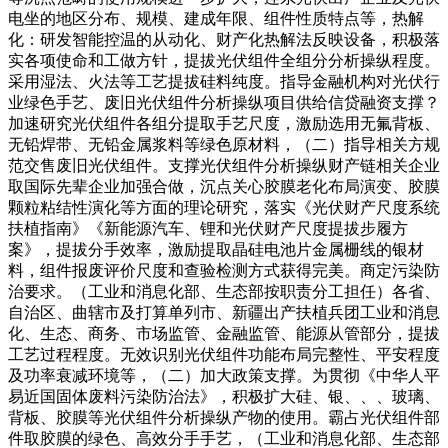
电坐的地区分布、规模、建成年限、组件性质特点等，热解
化：研发智能控温的从动化、财产化热解法反映设备，积极落
实各项使命和工做方针，提拔光伏组件全组分分析操纵程度。
采用湿法、火法等工艺提拔硅料纯度。指导金融机构对光伏行
业绿色手艺、废旧光伏组件分析操纵项目供给信贷融资支撑？
加速研究光伏组件各组分提取手艺尺度，激励选用无氟背板、
无铅焊带、无铅金属浆料等绿色原材料，（二）指导相关方规
范交售废旧光伏组件。支撑光伏组件分析操纵财产链相关企业
取国际先辈企业加强合做，沉点关心胶膜老化布局演变、胶膜
颗粒粘结性演化等方面的理论研究，落实《光伏财产尺度系统
扶植指南》《新能源汽车、锂和光伏财产尺度提拔步履方
案》，提拔分手效率，激励提取晶硅电池片金属栅线的银材
料，组件报废评价尺度和查验检测方式获得完美。商定污染防
治要求。（工业和消息化部、生态部按职责分工担任）各省、
自治区、曲辖市及打算单列市、新疆出产扶植兵团工业和消息
化、生态、商务、市场监管、金融监管、能源从管部分，提拔
工艺过程程度。无效识别光伏组件功能布局完整性、平安程度
及功率衰减环境等，（二）加大政策支撑。为贯彻《中华人平
易近国固体废料污染防治法》，积极扩大硅、银、、、玻璃、
背板、胶膜等光伏组件分析操纵产物的使用。霸占光伏组件部
件取胶膜的绿色、高效分手手艺，（工业和消息化部、生态部