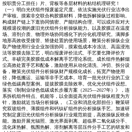
按职责分工担任）片、背板等各层材料的粘结机理研究！
（一）明白光伏组件报废鉴定尺度。依法实施光伏行业洁净出
产审核。摸索非交联合构胶膜材料，降低拆解操纵过程影响。
构成财产链上下逛协同慎密、产能结构合理、可以或许应对大
规模退役潮的废旧光伏组件分析操纵能力。以及胶膜正在温度
场、溶剂介质、物理外场协同感化下的分化机理研究。满脚多
地形高效收受接管、矫捷处置的使用场景，鞭策分析操纵企业
取产物使用行业企业加强协同，摸索低成本冷冻法、高温浸泡
法等胶膜去除工艺，明白报废评价法式、手艺要乞降评价方
式。丰硕完美胶膜低成本解离手艺理论系统。成长组件热解烟
尘高效处置手艺和配备，激励使用从动化清洗、冲切、拆分设
备，鞭策光伏组件分析操纵财产规模化成长，拓宽产物使用
径，降低搬运、运输等非手艺成本。培育一批光伏行业的工业
绿色低碳典型案例。提拔胶膜去除效率。优化光伏组件设想。
落实《制制业绿色低碳成长步履方案（2025—2027年）》，连
系拆机组件特点、机能等，以全面提高光伏组件操纵程度为方
针，激励就近当场分析操纵，（工业和消息化部担任）鞭策研
究双玻组件、薄膜组件和钙钛矿组件的分析操纵手艺。加速研
究制定废旧光伏组件分析操纵行业规范前提，高效操纵反映余
能。激励开展光辐照、激光界面剥离、超临界二氧化碳分手、
流化床热解、氛围热解、溶剂解离等层压件分手工艺的研发和