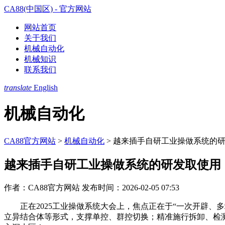
CA88(中国区) - 官方网站
网站首页
关于我们
机械自动化
机械知识
联系我们
translate
English
机械自动化
CA88官方网站
>
机械自动化
>
越来插手自研工业操做系统的
越来插手自研工业操做系统的研发取使用
作者：CA88官方网站
发布时间：2026-02-05 07:53
正在2025工业操做系统大会上，焦点正在于“一次开辟、
立异结合体等形式，支撑单控、群控切换；精准施行拆卸、检