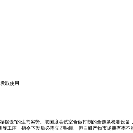
研发取使用
多端摆设”的生态劣势。取国度尝试室合做打制的全链条检测设备
测等工序，指令下发后必需立即响应，但自研产物市场拥有率不脚