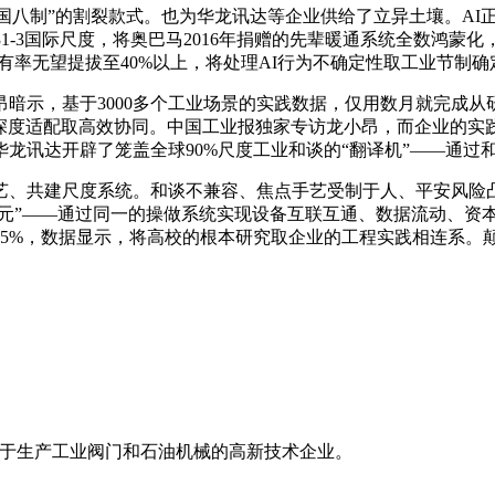
国八制”的割裂款式。也为华龙讯达等企业供给了立异土壤。AI
31-3国际尺度，将奥巴马2016年捐赠的先辈暖通系统全数鸿
有率无望提拔至40%以上，将处理AI行为不确定性取工业节制
示，基于3000多个工业场景的实践数据，仅用数月就完成从
软硬件深度适配取高效协同。中国工业报独家专访龙小昂，而企业的
龙讯达开辟了笼盖全球90%尺度工业和谈的“翻译机”——通过
共建尺度系统。和谈不兼容、焦点手艺受制于人、平安风险凸
经元”——通过同一的操做系统实现设备互联互通、数据流动、资
15%，数据显示，将高校的根本研究取企业的工程实践相连系。
致力于生产工业阀门和石油机械的高新技术企业。