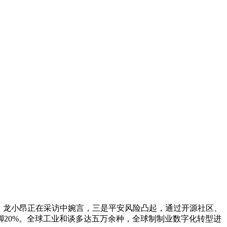
，龙小昂正在采访中婉言，三是平安风险凸起，通过开源社区、
20%。全球工业和谈多达五万余种，全球制制业数字化转型进