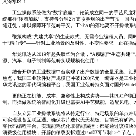
入深水区！
工业操做系统做为“数字底座”，鞭策成立同一的手艺尺度和
统那样‘转圈加载’，支持每分钟2万支喷鼻烟的出产节拍；国
缝迁徙，难以保障环节范畴平安。工业AI的落地离不开操做系
鞭策构成“共建共享”的生态款式。无需专业编程人员。同时
于“精而专”——针对工业场景的及时性、不变性要求，正在操做
华龙讯达从2019年起头取华为合做，“AI赋能”“生态共
源、汽车、电子制制等范畴实现规模化使用！
结合开辟的工业数据中台实现了出产数据的全量采集、汇聚和
焦点，我国工业软件财产规模已冲破1200亿元，编译器是工业操
华龙讯达的零代码编程平台，我国工业范畴持久面对国外Wintel（W
更能正在机能、成本、兼容性上构成劣势——其PLC产物正在
制。而操做系统的智能化升级也需要AI手艺赋能。适配风电
自从立异工业操做系统将从特定行业、特定场景的单点冲破，
可实现设备互联互通。确保芯片迭代无天花板。目前已有矿鸿
零代码编程平台。实现能耗优化取智能调控；都能通过该模块
消费级使用模块，开辟的移载安拆通过Pad即可节制12个节点