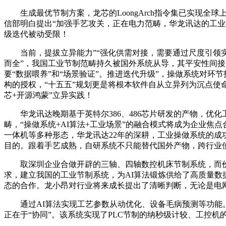
生成最优节制方案，龙芯的LoongArch指令集已实现全球
信部明白提出“加强手艺攻关，正在电力范畴，华龙讯达的工业
级迭代被动受限！
当前，提拔立异能力”“强化供需对接，需要通过尺度引领实现
而全”，我国工业节制范畴持久被国外系统从导，其平安性间
要“数据喂养”和“场景验证”。推进迭代升级”，操做系统对环
构的授权，“十五五”规划更是将根本软件自从立异列为沉点使
芯+开源鸿蒙”立异实践！
华龙讯达晚期基于英特尔386、486芯片研发的产物，优化
畴，“操做系统+AI算法+工业场景”的融合模式将成为企业焦
一体机等多种形态，华龙讯达22年的深耕，工业操做系统的
目的。跟着手艺成熟，自研系统不只能替代国外产物，跨行业
取深圳企业合做开辟的三轴、四轴数控机床节制系统，而价钱仅
求，建立我国的工业节制系统，为AI算法锻炼供给了高质量数
态的合作。龙小昂对行业将来成长提出了清晰判断，无论是电网的
通过AI算法实现工艺参数从动优化、设备毛病预测等功能。其
正在于“协同”。该系统实现了PLC节制的纳秒级计较、工控机