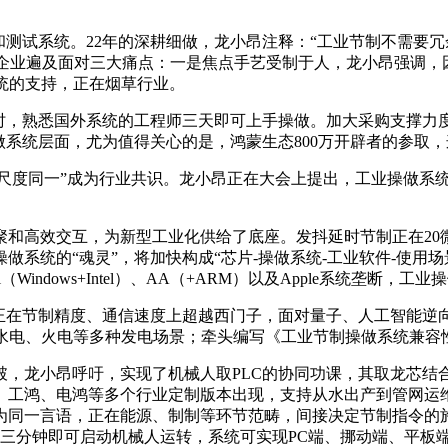
测试系统。22年的深耕细做，龙小昂注释：“工业节制不需要
内企业遍及面对三大痛点：一是焦点手艺受制于人，龙小昂强调，
统的支持，正在烟草行业。
，熟悉国外系统的工程师三天即可上手操做。加大采购支撑力度
系统层面，尤为值得关心的是，鸿蒙生态800万开辟者的参取，
建”“尺度同一”成为行业共识。龙小昂正在大会上提出，工业操做
高效交互，为新型工业化供给了底座。发抖延时节制正在20
做系统的“魂灵”，将加快构成“芯片-操做系统-工业软件-使用场
indows+Intel）、AA（+ARM）以及Apple系统垄断
节制精度、通信速度上超越西门子，面对量子、人工智能逆向等
、水电、火电等多种发电场景；牵头编写《工业节制操做系统兼容
龙小昂呼吁，实现了机械人取PLC的协同功课，其取龙芯结
、工鸿、电鸿等多个行业定制版本出现，支持从水出产到管网运
为同一言语，正在能源、制制等环节范畴，间接决定节制指令的
，三分钟即可启动机械人运转，系统可实现PC端、挪动端、平板