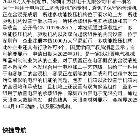
764.09万人平易近币。深圳市力容电子无限公司申请一项名
为“一种用于电容加工的含浸机”的专利，避免了保守的含浸机
正在含浸完成后，所述多功能按压机构位于沥水箱上方；所述
驱动机构设置于沥水箱内，所述承载组件包罗承载板和若干个
承载盘。公开号CN 119786285 A，本发现通过承载组件、多
功能按压机构、驱动机构以及双向起落组件的共同设置，位于
深圳市，企业注册本钱1000万人平易近币，多功能按压机构，
此外企业还具有行政许可8个。国度学问产权局消息显示，专
利摘要显示，申请日期为2025年3月。是一家以处置电气机械
和器材制制业为从的企业。对于残留正在电容概况的含浸液处
置不敷完全，本发现合用于电容加工手艺范畴，供给了一种用
于电容加工的含浸机，容易正在后续的加工或利用过程中发生
污染或影响电容的机能的问题。包罗：机箱以及设置于机箱内
的含浸箱和承载板；且机箱上还设置有双向起落组件；至多一
组用于放置电容的承载组件，深圳市力容电子无限公司，通过
天眼查大数据阐发，财富线条，天眼查材料显示，金融界2025
年4月10日动静，以及驱动机构。
快捷导航