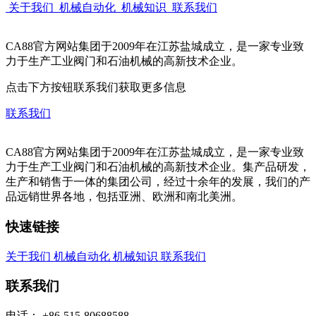
关于我们
机械自动化
机械知识
联系我们
CA88官方网站集团于2009年在江苏盐城成立，是一家专业致
力于生产工业阀门和石油机械的高新技术企业。
点击下方按钮联系我们获取更多信息
联系我们
CA88官方网站集团于2009年在江苏盐城成立，是一家专业致
力于生产工业阀门和石油机械的高新技术企业。集产品研发，
生产和销售于一体的集团公司，经过十余年的发展，我们的产
品远销世界各地，包括亚洲、欧洲和南北美洲。
快速链接
关于我们
机械自动化
机械知识
联系我们
联系我们
电话：
+86-515-80688588