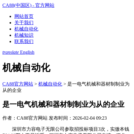
CA88(中国区) - 官方网站
网站首页
关于我们
机械自动化
机械知识
联系我们
translate
English
机械自动化
CA88官方网站
>
机械自动化
>
是一电气机械和器材制制业为
从的企业
是一电气机械和器材制制业为从的企业
作者：CA88官方网站
发布时间：2026-02-04 09:23
深圳市力容电子无限公司参取招投标项目3次，实缴本钱